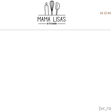
HOM
[vc_r