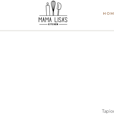
HOM
Tapioc